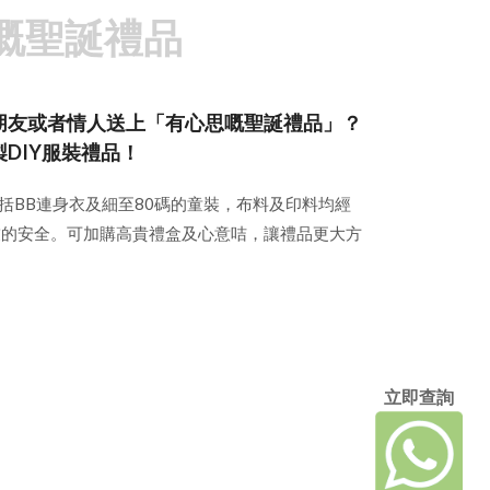
嘅聖誕禮品
朋友或者情人送上「有心思嘅聖誕禮品」？
製DIY服裝禮品！
，包括BB連身衣及細至80碼的童裝，布料及印料均經
友的安全。可加購高貴禮盒及心意咭，讓禮品更大方
立即查詢