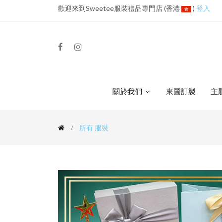
歡迎來到Sweetee服裝禮品專門店 (香港
)
登入
關於我們
來圖訂製
主
所有
服裝