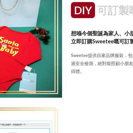
DIY
可訂製
想喺今個聖誕為家人、小
立即訂購Sweetee嘅可訂
Sweetee提供自家品牌服裝
過安全檢測，絕對能照顧小朋
得體。